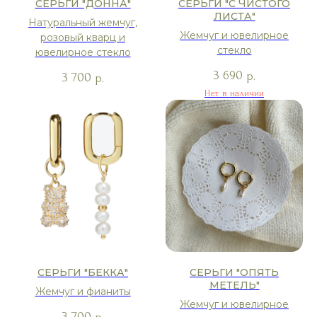
СЕРЬГИ "ДОННА"
СЕРЬГИ "С ЧИСТОГО
ЛИСТА"
Натуральный жемчуг,
Жемчуг и ювелирное
розовый кварц и
стекло
ювелирное стекло
3 690
р.
3 700
р.
Нет в наличии
СЕРЬГИ "БЕККА"
СЕРЬГИ "ОПЯТЬ
МЕТЕЛЬ"
Жемчуг и фианиты
Жемчуг и ювелирное
3 700