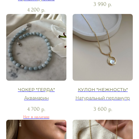
3 990
р.
4 200
р.
ЧОКЕР "ГЕРДА"
КУЛОН "НЕЖНОСТЬ"
Аквамарин
Натуральный перламутр
4 700
3 600
р.
р.
Нет в наличии