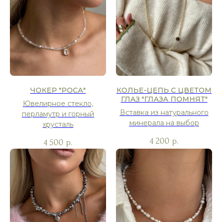
ЧОКЕР "РОСА"
КОЛЬЕ-ЦЕПЬ С ЦВЕТОМ
ГЛАЗ "ГЛАЗА ПОМНЯТ"
Ювелирное стекло,
Вставка из натурального
перламутр и горный
минерала на выбор
хрусталь
4 200
р.
4 500
р.