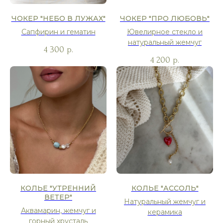
ЧОКЕР "НЕБО В ЛУЖАХ"
ЧОКЕР "ПРО ЛЮБОВЬ"
Сапфирин и гематин
Ювелирное стекло и
натуральный жемчуг
4 300
р.
4 200
р.
КОЛЬЕ "УТРЕННИЙ
КОЛЬЕ "АССОЛЬ"
ВЕТЕР"
Натуральный жемчуг и
Аквамарин, жемчуг и
керамика
горный хрусталь