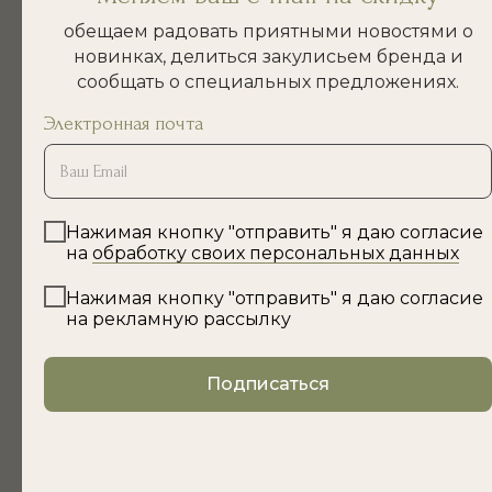
3 700
р.
обещаем радовать приятными новостями о
новинках, делиться закулисьем бренда и
сообщать о специальных предложениях.
Электронная почта
Нажимая кнопку "отправить" я даю согласие
на
обработку своих персональных данных
Нажимая кнопку "отправить" я даю согласие
СЕРЬГИ
БРАСЛЕТ "С
на рекламную рассылку
"ЖАСМИН"
ЧИСТОГО ЛИСТА"
Латунь с покрытием
Жемчуг
Подписаться
на выбор
4 440
р.
3 050
р.