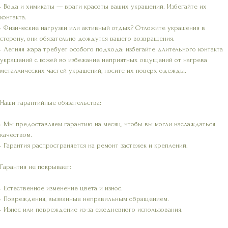
• Вода и химикаты — враги красоты ваших украшений. Избегайте их
контакта.
• Физические нагрузки или активный отдых? Отложите украшения в
сторону, они обязательно дождутся вашего возвращения.
• Летняя жара требует особого подхода: избегайте длительного контакта
украшений с кожей во избежание неприятных ощущений от нагрева
металлических частей украшений, носите их поверх одежды.
Наши гарантийные обязательства:
• Мы предоставляем гарантию на месяц, чтобы вы могли наслаждаться
качеством.
• Гарантия распространяется на ремонт застежек и креплений.
Гарантия не покрывает:
• Естественное изменение цвета и износ.
• Повреждения, вызванные неправильным обращением.
• Износ или повреждение из-за ежедневного использования.