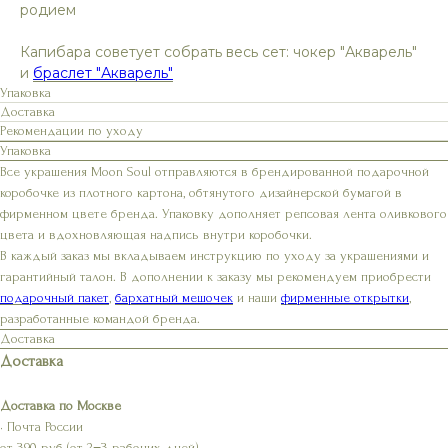
родием
Капибара советует собрать весь сет: чокер "Акварель"
и
браслет "Акварель"
Упаковка
Доставка
Рекомендации по уходу
Упаковка
Все украшения Moon Soul отправляются в брендированной подарочной
коробочке из плотного картона, обтянутого дизайнерской бумагой в
фирменном цвете бренда. Упаковку дополняет репсовая лента оливкового
цвета и вдохновляющая надпись внутри коробочки.
В каждый заказ мы вкладываем инструкцию по уходу за украшениями и
гарантийный талон. В дополнении к заказу мы рекомендуем приобрести
подарочный пакет
,
бархатный мешочек
и наши
фирменные открытки
,
разработанные командой бренда.
Доставка
Доставка
Доставка по Москве
• Почта России
от 390 руб (от 2−3 рабочих дней)