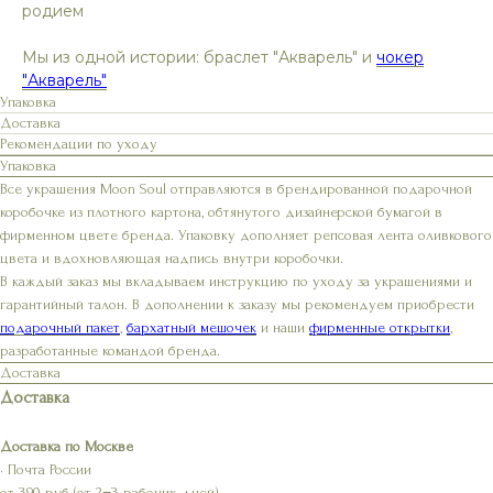
родием
Мы из одной истории: браслет "Акварель" и
чокер
"Акварель"
Упаковка
Доставка
Рекомендации по уходу
Упаковка
Все украшения Moon Soul отправляются в брендированной подарочной
коробочке из плотного картона, обтянутого дизайнерской бумагой в
фирменном цвете бренда. Упаковку дополняет репсовая лента оливкового
цвета и вдохновляющая надпись внутри коробочки.
В каждый заказ мы вкладываем инструкцию по уходу за украшениями и
гарантийный талон. В дополнении к заказу мы рекомендуем приобрести
подарочный пакет
,
бархатный мешочек
и наши
фирменные открытки
,
разработанные командой бренда.
Доставка
Доставка
Доставка по Москве
• Почта России
от 390 руб (от 2−3 рабочих дней)