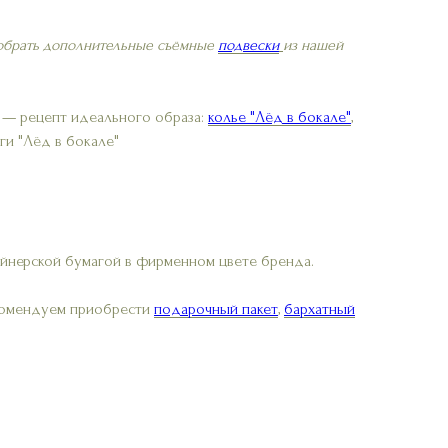
добрать дополнительные съёмные
подвески
из нашей
ь — рецепт идеального образа:
колье "Лёд в бокале"
,
ги "Лёд в бокале"
айнерской бумагой в фирменном цвете бренда.
екомендуем приобрести
подарочный пакет
,
бархатный