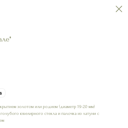
але"
s
покрытием золотом или родием (диаметр 19-20 мм)
голубого ювелирного стекла и палочка из латуни с
ем