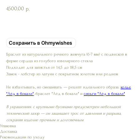
4500,00
р.
Добавить в корзину
Сохранить в Ohmywishes
Браслет из натурального речного жемчуга (6-7 мм) с подвеской в
форме сердца из голубого ювелирного стекла
Подходит для запястья от 14,5 до 18,5 см
Замок - лобстер из латуни с покрытием золотом или родием
Не взбалтывать, но смешивать — рецепт идеального образа:
колье
"Лёд в бокале"
, браслет "Лёд в бокале" и
серьги "Лёд в бокале"
В украшениях с крупными бусинами предусмотрен небольшой
технический зазор — он защищает трос от давления и разрыва,
сохраняя изделие прочным и долговечным
Упаковка
Доставка
Рекомендации по уходу