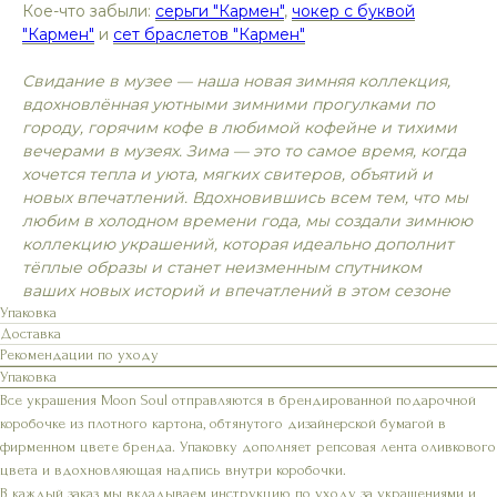
Кое-что забыли:
серьги "Кармен"
,
чокер с буквой
"Кармен"
и
сет браслетов "Кармен"
Свидание в музее — наша новая зимняя коллекция,
вдохновлённая уютными зимними прогулками по
городу, горячим кофе в любимой кофейне и тихими
вечерами в музеях. Зима — это то самое время, когда
хочется тепла и уюта, мягких свитеров, объятий и
новых впечатлений. Вдохновившись всем тем, что мы
любим в холодном времени года, мы создали зимнюю
коллекцию украшений, которая идеально дополнит
тёплые образы и станет неизменным спутником
ваших новых историй и впечатлений в этом сезоне
Упаковка
Доставка
Рекомендации по уходу
Упаковка
Все украшения Moon Soul отправляются в брендированной подарочной
коробочке из плотного картона, обтянутого дизайнерской бумагой в
фирменном цвете бренда. Упаковку дополняет репсовая лента оливкового
цвета и вдохновляющая надпись внутри коробочки.
В каждый заказ мы вкладываем инструкцию по уходу за украшениями и