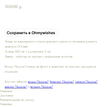
3150,00
р.
Добавить в корзину
Сохранить в Ohmywishes
Чокер из ювелирного стекла красного цвета со вставкой речного
жемчуга (3-4 мм)
Длина 39,5 см + удлинение 3 см
Замок - лобстер из латуни с покрытием золотом
Колье "Ассоль" (снизу на фото) в комплект не входит, продается
отдельно
Кое-что забыли:
колье "Ассоль"
,
браслет "Ассоль"
,
серьги "Ассоль"
,
анклет "Ассоль"
и
кольцо "Ассоль"
Упаковка
Доставка
Рекомендации по уходу
Упаковка