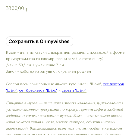
3300,00
р.
Добавить в корзину
Сохранить в Ohmywishes
Кулон - цепь из латуни с покрытием родием с подвеской в форме
прямоугольника из ювелирного стекла (на фото снизу)
Длина 50,5 см + удлинение 3 см
Замок - лобстер из латуни с покрытием родием
Собери весь волшебный комплект: кулон-цепь "Шёлк",
сет чокеров
"Шёлк"
,
сет браслетов "Шёлк"
и
серьги "Шёлк"
Свидание в музее — наша новая зимняя коллекция, вдохновлённая
уютными зимними прогулками по городу, горячим кофе в любимой
кофейне и тихими вечерами в музеях. Зима — это то самое время,
когда хочется тепла и уюта, мягких свитеров, объятий и новых
впечатлений. Вдохновившись всем тем, что мы любим в холодном
времени года, мы создали зимнюю коллекцию украшений, которая