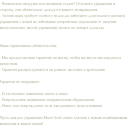
• Физические нагрузки или активный отдых? Отложите украшения в
сторону, они обязательно дождутся вашего возвращения.
• Летняя жара требует особого подхода: избегайте длительного контакта
украшений с кожей во избежание неприятных ощущений от нагрева
металлических частей украшений, носите их поверх одежды.
Наши гарантийные обязательства:
• Мы предоставляем гарантию на месяц, чтобы вы могли наслаждаться
качеством.
• Гарантия распространяется на ремонт застежек и креплений.
Гарантия не покрывает:
• Естественное изменение цвета и износ.
• Повреждения, вызванные неправильным обращением.
• Износ или повреждение из-за ежедневного использования.
Пусть каждое украшение Moon Soul станет ключом к новым незабываемым
моментам в вашей жизни!