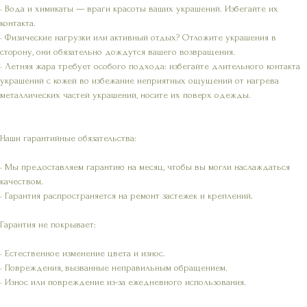
• Вода и химикаты — враги красоты ваших украшений. Избегайте их
контакта.
• Физические нагрузки или активный отдых? Отложите украшения в
сторону, они обязательно дождутся вашего возвращения.
• Летняя жара требует особого подхода: избегайте длительного контакта
украшений с кожей во избежание неприятных ощущений от нагрева
металлических частей украшений, носите их поверх одежды.
Наши гарантийные обязательства:
• Мы предоставляем гарантию на месяц, чтобы вы могли наслаждаться
качеством.
• Гарантия распространяется на ремонт застежек и креплений.
Гарантия не покрывает:
• Естественное изменение цвета и износ.
• Повреждения, вызванные неправильным обращением.
• Износ или повреждение из-за ежедневного использования.