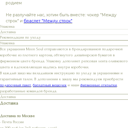
родием
Не разлучайте нас, хотим быть вместе: чокер "Между
строк" и
браслет "Между строк"
Упаковка
Доставка
Рекомендации по уходу
Упаковка
Все украшения Moon Soul отправляются в брендированной подарочной
коробочке из плотного картона, обтянутого дизайнерской бумагой в
фирменном цвете бренда. Упаковку дополняет репсовая лента оливкового
цвета и вдохновляющая надпись внутри коробочки.
В каждый заказ мы вкладываем инструкцию по уходу за украшениями и
гарантийный талон. В дополнении к заказу мы рекомендуем приобрести
подарочный пакет
,
бархатный мешочек
и наши
фирменные открытки
,
разработанные командой бренда.
Доставка
Доставка
Доставка по Москве
• Почта России
от 390 руб (от 2−3 рабочих дней)