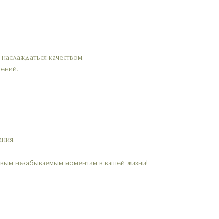
 наслаждаться качеством.
лений.
ания.
овым незабываемым моментам в вашей жизни!