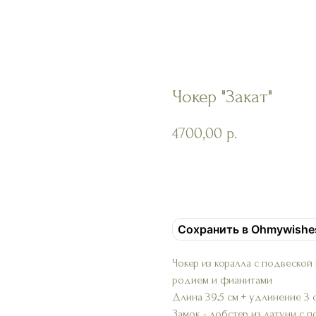
Чокер "Закат"
4700,00
р.
Добавить в корзину
Сохранить в Ohmywishe
Чокер из коралла с подвеской
родием и фианитами
Длина 39,5 см + удлинение 3 
Замок - лобстер из латуни с