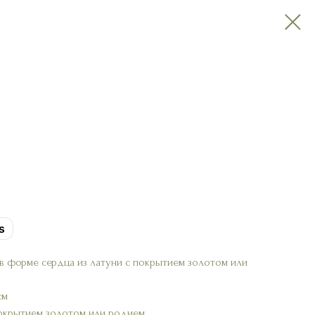
s
 в форме сердца из латуни с покрытием золотом или
см
 покрытием золотом или родием