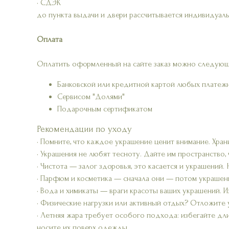
• СДЭК
до пункта выдачи и двери рассчитывается индивидуаль
Оплата
Оплатить оформленный на сайте заказ можно следующ
Банковской или кредитной картой любых платеж
Сервисом "Долями"
Подарочным сертификатом
Рекомендации по уходу
• Помните, что каждое украшение ценит внимание. Хран
• Украшения не любят тесноту. Дайте им пространство,
• Чистота — залог здоровья, это касается и украшений.
• Парфюм и косметика — сначала они — потом украшени
• Вода и химикаты — враги красоты ваших украшений. Из
• Физические нагрузки или активный отдых? Отложите 
• Летняя жара требует особого подхода: избегайте дл
носите их поверх одежды.