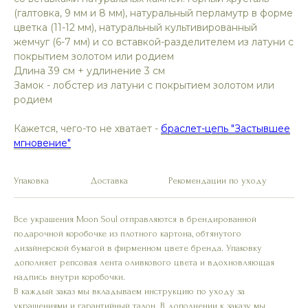
(галтовка, 9 мм и 8 мм), натуральный перламутр в форме
цветка (11-12 мм), натуральный культивированный
жемчуг (6-7 мм) и со вставкой-разделителем из латуни с
покрытием золотом или родием
Длина 39 см + удлинение 3 см
Замок - лобстер из латуни с покрытием золотом или
родием
Кажется, чего-то не хватает -
браслет-цепь "Застывшее
мгновение"
Упаковка
Доставка
Рекомендации по уходу
Все украшения Moon Soul отправляются в брендированной
подарочной коробочке из плотного картона, обтянутого
дизайнерской бумагой в фирменном цвете бренда. Упаковку
дополняет репсовая лента оливкового цвета и вдохновляющая
надпись внутри коробочки.
В каждый заказ мы вкладываем инструкцию по уходу за
украшениями и гарантийный талон. В дополнении к заказу мы