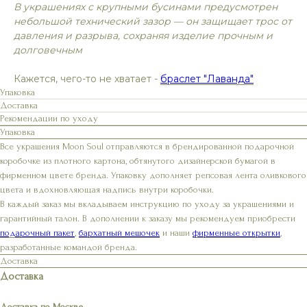
В украшениях с крупными бусинами предусмотрен
небольшой технический зазор — он защищает трос от
давления и разрыва, сохраняя изделие прочным и
долговечным
Кажется, чего-то не хватает -
браслет "Лаванда"
Упаковка
Доставка
Рекомендации по уходу
Упаковка
Все украшения Moon Soul отправляются в брендированной подарочной
коробочке из плотного картона, обтянутого дизайнерской бумагой в
фирменном цвете бренда. Упаковку дополняет репсовая лента оливкового
цвета и вдохновляющая надпись внутри коробочки.
В каждый заказ мы вкладываем инструкцию по уходу за украшениями и
гарантийный талон. В дополнении к заказу мы рекомендуем приобрести
подарочный пакет
,
бархатный мешочек
и наши
фирменные открытки
,
разработанные командой бренда.
Доставка
Доставка
Доставка по Москве