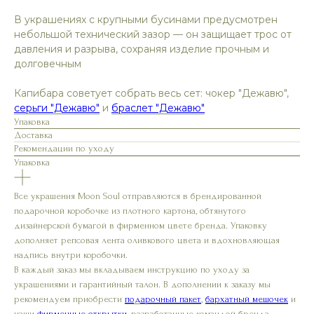
В украшениях с крупными бусинами предусмотрен
небольшой технический зазор — он защищает трос от
давления и разрыва, сохраняя изделие прочным и
долговечным
Капибара советует собрать весь сет: чокер "Дежавю",
серьги "Дежавю"
и
браслет "Дежавю"
Упаковка
Доставка
Рекомендации по уходу
Упаковка
Все украшения Moon Soul отправляются в брендированной
подарочной коробочке из плотного картона, обтянутого
дизайнерской бумагой в фирменном цвете бренда. Упаковку
дополняет репсовая лента оливкового цвета и вдохновляющая
надпись внутри коробочки.
В каждый заказ мы вкладываем инструкцию по уходу за
украшениями и гарантийный талон. В дополнении к заказу мы
рекомендуем приобрести
подарочный пакет
,
бархатный мешочек
и
наши
фирменные открытки
, разработанные командой бренда.