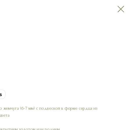
s
о жемчуга (6-7 мм) с подвеской в форме сердца из
цвета
 покрытием золотом или родием