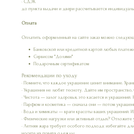
• СДЭК
до пункта выдачи и двери рассчитывается индивидуаль
Оплата
Оплатить оформленный на сайте заказ можно следующ
Банковской или кредитной картой любых платеж
Сервисом "Долями"
Подарочным сертификатом
Рекомендации по уходу
• Помните, что каждое украшение ценит внимание. Хран
• Украшения не любят тесноту. Дайте им пространство,
• Чистота — залог здоровья, это касается и украшений.
• Парфюм и косметика — сначала они — потом украшени
• Вода и химикаты — враги красоты ваших украшений. Из
• Физические нагрузки или активный отдых? Отложите 
• Летняя жара требует особого подхода: избегайте дл
носите их поверх одежды.