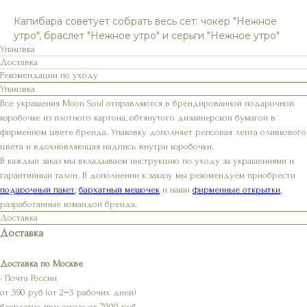
Капибара советует собрать весь сет: чокер "Нежное
утро", браслет "Нежное утро" и серьги "Нежное утро"
Упаковка
Доставка
Рекомендации по уходу
Упаковка
Все украшения Moon Soul отправляются в брендированной подарочной
коробочке из плотного картона, обтянутого дизайнерской бумагой в
фирменном цвете бренда. Упаковку дополняет репсовая лента оливкового
цвета и вдохновляющая надпись внутри коробочки.
В каждый заказ мы вкладываем инструкцию по уходу за украшениями и
гарантийный талон. В дополнении к заказу мы рекомендуем приобрести
подарочный пакет
,
бархатный мешочек
и наши
фирменные открытки
,
разработанные командой бренда.
Доставка
Доставка
Доставка по Москве
• Почта России
от 390 руб (от 2−3 рабочих дней)
бесплатно при заказе от 7000 руб.