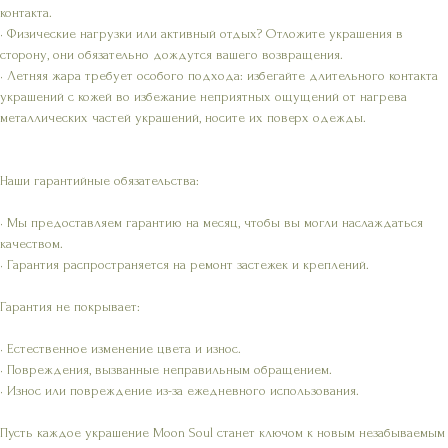
контакта.
• Физические нагрузки или активный отдых? Отложите украшения в
сторону, они обязательно дождутся вашего возвращения.
• Летняя жара требует особого подхода: избегайте длительного контакта
украшений с кожей во избежание неприятных ощущений от нагрева
металлических частей украшений, носите их поверх одежды.
Наши гарантийные обязательства:
• Мы предоставляем гарантию на месяц, чтобы вы могли наслаждаться
качеством.
• Гарантия распространяется на ремонт застежек и креплений.
Гарантия не покрывает:
• Естественное изменение цвета и износ.
• Повреждения, вызванные неправильным обращением.
• Износ или повреждение из-за ежедневного использования.
Пусть каждое украшение Moon Soul станет ключом к новым незабываемым