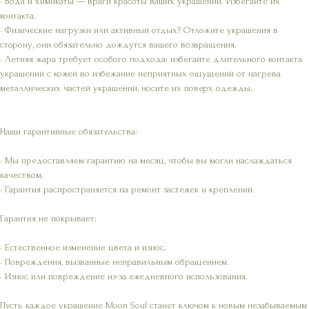
• Вода и химикаты — враги красоты ваших украшений. Избегайте их
контакта.
• Физические нагрузки или активный отдых? Отложите украшения в
сторону, они обязательно дождутся вашего возвращения.
• Летняя жара требует особого подхода: избегайте длительного контакта
украшений с кожей во избежание неприятных ощущений от нагрева
металлических частей украшений, носите их поверх одежды.
Наши гарантийные обязательства:
• Мы предоставляем гарантию на месяц, чтобы вы могли наслаждаться
качеством.
• Гарантия распространяется на ремонт застежек и креплений.
Гарантия не покрывает:
• Естественное изменение цвета и износ.
• Повреждения, вызванные неправильным обращением.
• Износ или повреждение из-за ежедневного использования.
Пусть каждое украшение Moon Soul станет ключом к новым незабываемым