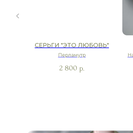
А"
СЕРЬГИ "ЭТО ЛЮБОВЬ"
иты
Перламутр
Н
2 800
р.