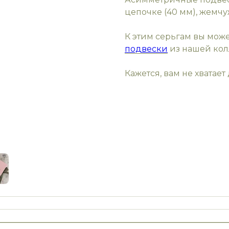
цепочке (40 мм), жемчу
К этим серьгам вы мож
подвески
из нашей ко
Кажется, вам не хватае