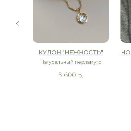
ЛА, НО
КУЛОН "НЕЖНОСТЬ"
ЧО
"
Натуральный перламутр
на выбор
3 600
р.