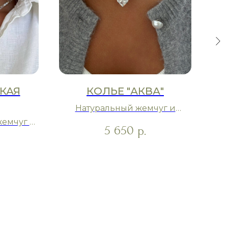
КАЯ
КОЛЬЕ "АКВА"
Натуральный жемчуг и
ювелирное стекло
жемчуг и
5 650
р.
ль