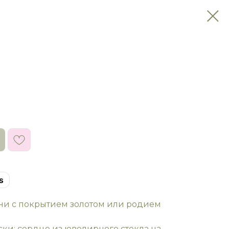
s
уни с покрытием золотом или родием
и: сердце из ювелирного стекла на