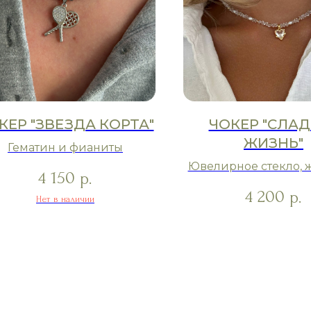
КЕР "ЗВЕЗДА КОРТА"
ЧОКЕР "СЛАД
ЖИЗНЬ"
Гематин и фианиты
Ювелирное стекло, 
4 150
р.
горный хруста
4 200
р.
Нет в наличии