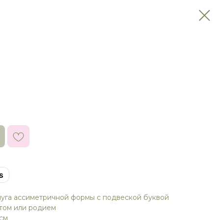
s
чуга ассиметричной формы с подвеской буквой
отом или родием
 см