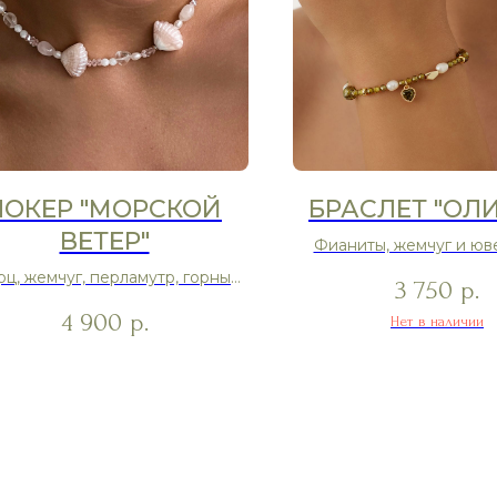
ЧОКЕР "МОРСКОЙ
БРАСЛЕТ "ОЛ
ВЕТЕР"
Фианиты, жемчуг и юв
стекло
рц, жемчуг, перламутр, горный
3 750
р.
русталь и ювелирное стекло
4 900
р.
Нет в наличии