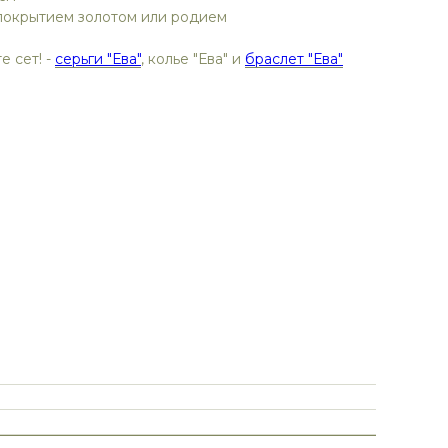
 покрытием золотом или родием
е сет! -
серьги "Ева"
, колье "Ева" и
браслет "Ева"