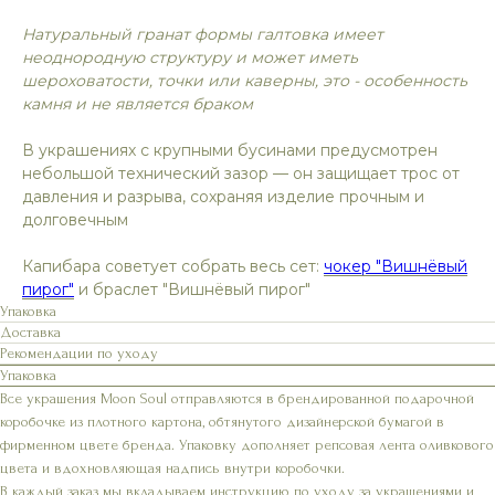
Натуральный гранат формы галтовка имеет
неоднородную структуру и может иметь
шероховатости, точки или каверны, это - особенность
камня и не является браком
В украшениях с крупными бусинами предусмотрен
небольшой технический зазор — он защищает трос от
давления и разрыва, сохраняя изделие прочным и
долговечным
Капибара советует собрать весь сет:
чокер "Вишнёвый
пирог"
и браслет "Вишнёвый пирог"
Упаковка
Доставка
Рекомендации по уходу
Упаковка
Все украшения Moon Soul отправляются в брендированной подарочной
коробочке из плотного картона, обтянутого дизайнерской бумагой в
фирменном цвете бренда. Упаковку дополняет репсовая лента оливкового
цвета и вдохновляющая надпись внутри коробочки.
В каждый заказ мы вкладываем инструкцию по уходу за украшениями и