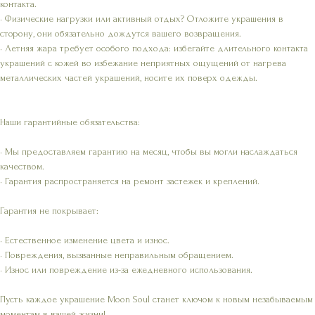
контакта.
• Физические нагрузки или активный отдых? Отложите украшения в
сторону, они обязательно дождутся вашего возвращения.
• Летняя жара требует особого подхода: избегайте длительного контакта
украшений с кожей во избежание неприятных ощущений от нагрева
металлических частей украшений, носите их поверх одежды.
Наши гарантийные обязательства:
• Мы предоставляем гарантию на месяц, чтобы вы могли наслаждаться
качеством.
• Гарантия распространяется на ремонт застежек и креплений.
Гарантия не покрывает:
• Естественное изменение цвета и износ.
• Повреждения, вызванные неправильным обращением.
• Износ или повреждение из-за ежедневного использования.
Пусть каждое украшение Moon Soul станет ключом к новым незабываемым
моментам в вашей жизни!