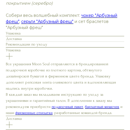
покрытием (серебро)
Собери весь волшебный комплект:
чокер "Арбузный
фреш"
,
серьги "Арбузный фреш"
и сет браслетов
"Арбузный фреш"
Упаковка
Доставка
Рекомендации по уходу
Упаковка
Все украшения Moon Soul отправляются в брендированной
подарочной коробочке из плотного картона, обтянутого
дизайнерской бумагой в фирменном цвете бренда. Упаковку
дополняет репсовая лента оливкового цвета и вдохновляющая
надпись внутри коробочки.
В каждый заказ мы вкладываем инструкцию по уходу за
украшениями и гарантийный талон. В дополнении к заказу мы
рекомендуем приобрести
подарочный пакет
,
бархатный мешочек
и
наши
фирменные открытки
, разработанные командой бренда.
Доставка