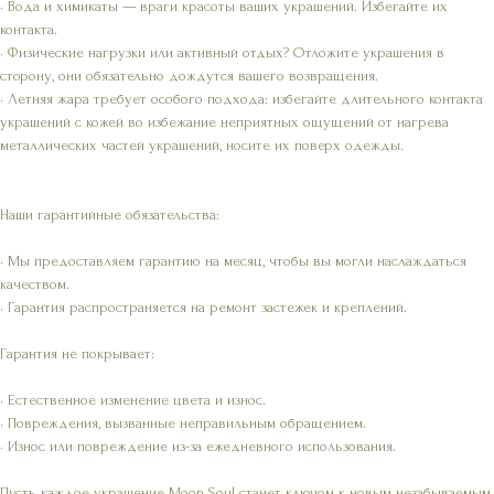
• Вода и химикаты — враги красоты ваших украшений. Избегайте их
контакта.
• Физические нагрузки или активный отдых? Отложите украшения в
сторону, они обязательно дождутся вашего возвращения.
• Летняя жара требует особого подхода: избегайте длительного контакта
украшений с кожей во избежание неприятных ощущений от нагрева
металлических частей украшений, носите их поверх одежды.
Наши гарантийные обязательства:
• Мы предоставляем гарантию на месяц, чтобы вы могли наслаждаться
качеством.
• Гарантия распространяется на ремонт застежек и креплений.
Гарантия не покрывает:
• Естественное изменение цвета и износ.
• Повреждения, вызванные неправильным обращением.
• Износ или повреждение из-за ежедневного использования.
Пусть каждое украшение Moon Soul станет ключом к новым незабываемым