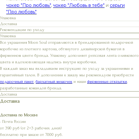
чокер "Про любовь"
,
чокер "Любовь в тебе"
и
серьги
"Про любовь"
Упаковка
Доставка
Рекомендации по уходу
Упаковка
Все украшения Moon Soul отправляются в брендированной подарочной
коробочке из плотного картона, обтянутого дизайнерской бумагой в
фирменном цвете бренда. Упаковку дополняет репсовая лента оливкового
цвета и вдохновляющая надпись внутри коробочки.
В каждый заказ мы вкладываем инструкцию по уходу за украшениями и
гарантийный талон. В дополнении к заказу мы рекомендуем приобрести
подарочный пакет
,
бархатный мешочек
и наши
фирменные открытки
,
разработанные командой бренда.
Доставка
Доставка
Доставка по Москве
• Почта России
от 390 руб (от 2−3 рабочих дней)
бесплатно при заказе от 7000 руб.