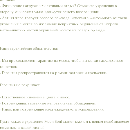
• Физические нагрузки или активный отдых? Отложите украшения в
сторону, они обязательно дождутся вашего возвращения.
• Летняя жара требует особого подхода: избегайте длительного контакта
украшений с кожей во избежание неприятных ощущений от нагрева
металлических частей украшений, носите их поверх одежды.
Наши гарантийные обязательства:
• Мы предоставляем гарантию на месяц, чтобы вы могли наслаждаться
качеством.
• Гарантия распространяется на ремонт застежек и креплений.
Гарантия не покрывает:
• Естественное изменение цвета и износ.
• Повреждения, вызванные неправильным обращением.
• Износ или повреждение из-за ежедневного использования.
Пусть каждое украшение Moon Soul станет ключом к новым незабываемым
моментам в вашей жизни!