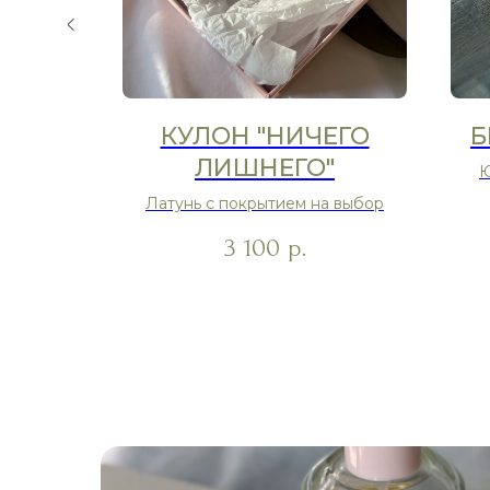
ККО"
КУЛОН "НИЧЕГО
Б
ЛИШНЕГО"
ло
Ю
Латунь с покрытием на выбор
3 100
р.