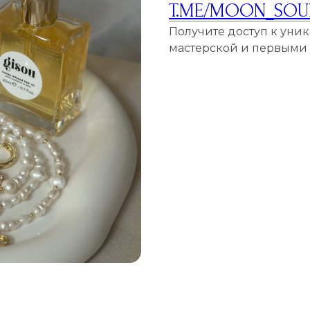
T.ME/MOON_SOU
Получите доступ к уни
мастерской и первыми у