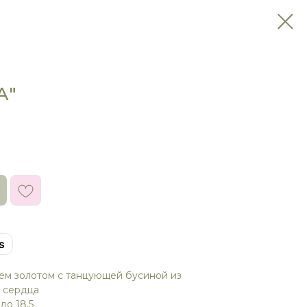
А"
s
ием золотом с танцующей бусиной из
 сердца
до 18,5