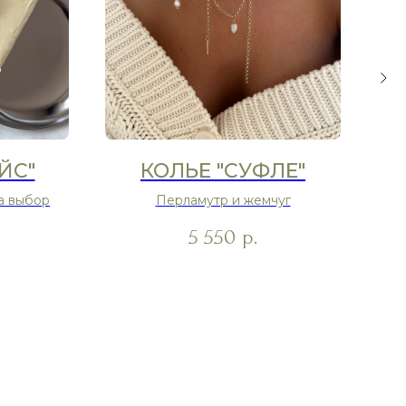
ЙС"
КОЛЬЕ "СУФЛЕ"
а выбор
Перламутр и жемчуг
5 550
р.