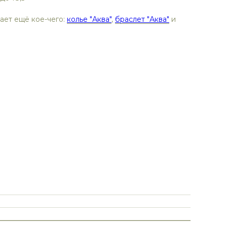
тает ещё кое-чего:
колье "Аква"
,
браслет "Аква"
и