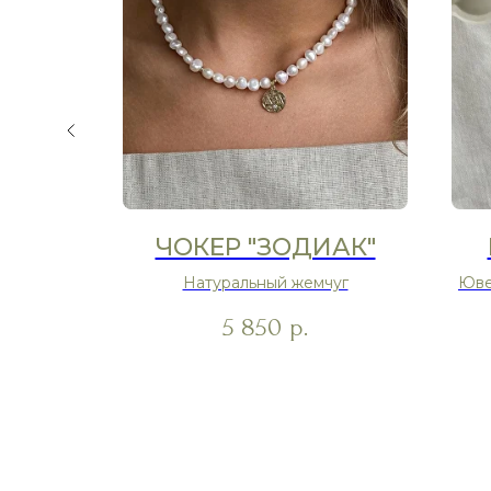
ИЛА"
ЧОКЕР "ЗОДИАК"
ем
Натуральный жемчуг
Юве
5 850
р.