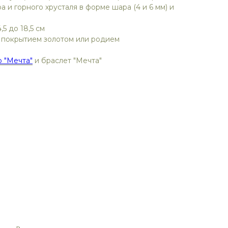
а и горного хрусталя в форме шара (4 и 6 мм) и
,5 до 18,5 см
с покрытием золотом или родием
р "Мечта"
и браслет "Мечта"