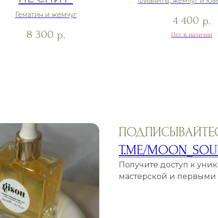
Фианиты, жемчуг и юв
стекло
Гематин и жемчуг
4 400
р.
8 300
р.
Нет в наличии
ПОДПИСЫВАЙТЕС
T.ME/MOON_SOU
Получите доступ к уни
мастерской и первыми у