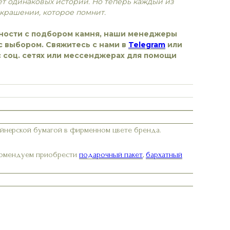
нет одинаковых историй. Но теперь каждый из
украшении, которое помнит.
дности с подбором камня, наши менеджеры
с выбором. Свяжитесь с нами в
Telegram
или
с соц. сетях или мессенджерах для помощи
айнерской бумагой в фирменном цвете бренда.
екомендуем приобрести
подарочный пакет
,
бархатный