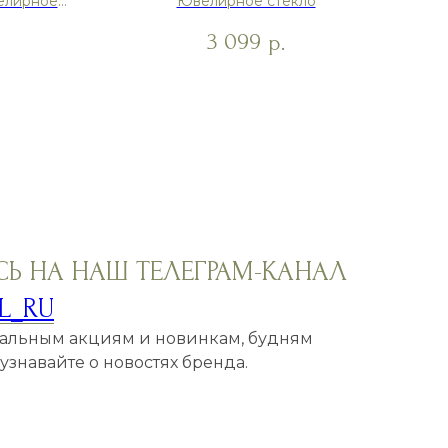
елирное
Ювелирное стекло
В
3 099
р.
Ь НА НАШ ТЕЛЕГРАМ-КАНАЛ
L_RU
кальным акциям и новинкам, будням
знавайте о новостях бренда.