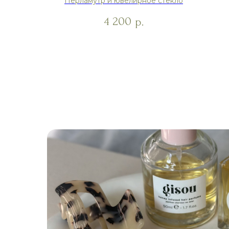
Перламутр и ювелирное стекло
горный
4 200
р.